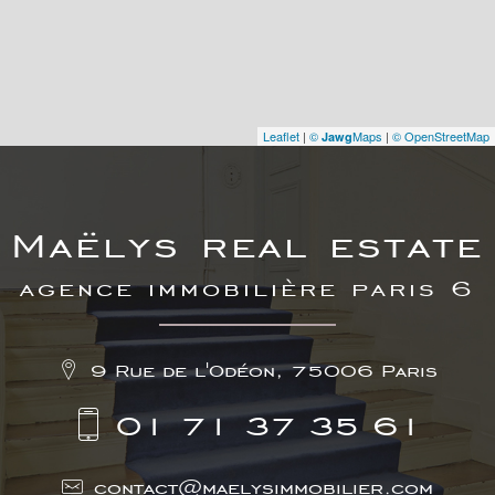
Leaflet
|
©
Maps
|
© OpenStreetMap
Jawg
maëlys real estate
agence immobilière paris 6
9 Rue de l'Odéon, 75006 Paris
01 71 37 35 61
contact@maelysimmobilier.com