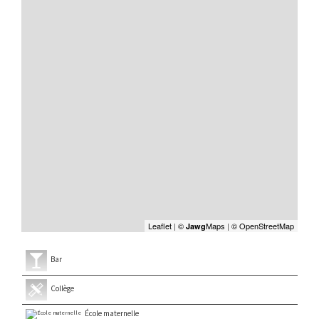
Leaflet
|
©
Maps
|
© OpenStreetMap
Jawg
Bar
Collège
École maternelle