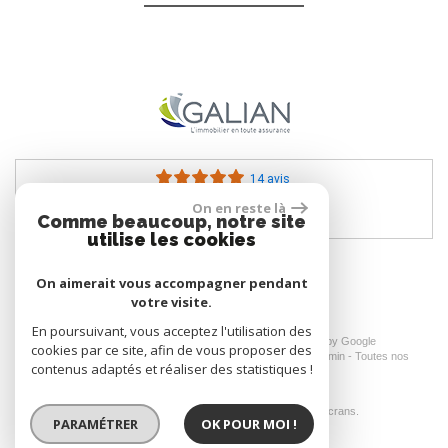
14 avis
On en reste là
Comme beaucoup, notre site
utilise les cookies
On aimerait vous accompagner pendant
votre visite.
En poursuivant, vous acceptez l'utilisation des
© 2026 | Tous droits réservés | Traduction powered by Google
cookies par ce site, afin de vous proposer des
Plan du site
-
Mentions légales
-
Nos honoraires
-
Liens
-
Admin
-
Toutes nos
contenus adaptés et réaliser des statistiques !
annonces
Site internet compatible multi-supports,
un seul site adaptable à tous les types d'écrans.
PARAMÉTRER
OK POUR MOI !